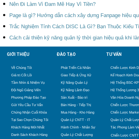
Nên Đi Làm Vì Đam Mê Hay Vì Tiền?
Page là gì? Hướng dẫn cách xây dựng Fanpage hiệu qu
Trắc Nghiệm Tính Cách DISC Là Gì? Bạn Thuộc Kiểu T
Cách cải thiện kỹ năng quản lý thời gian hiệu quả khi l
GIỚI THIỆU
ĐÀO TẠO
TƯ VẤN
Về Chúng Tôi
Phát Triển Cá Nhân
Chiến Lược Kinh 
Giá trị Cốt Lõi
Giao Tiếp & Ứng Xử
Kế Hoạch Kinh Do
Tầm Nhìn & Nhiệm Vụ
Kỹ Năng Quản Lý
Hệ Thống BSC-KP
Đội Ngũ Giảng Viên
Kỹ Năng Lãnh Đạo
Hệ Thống Lương 
Phương Pháp Đào Tạo
Sản Xuất - Bảo trì
Văn Hóa Doanh Ng
Gửi Yêu Cầu Tư Vấn
Bán Hàng - Tiếp Thị
Chiến Lược Thươn
Chứng Nhận Cuối Khóa
Mua Hàng - Kho Hàng
Chiến Lược Market
Tại Sao Chọn Chúng Tôi
Quản Lý CNTT - IT
Quản Lý Chất Lượ
Khách Hàng Mới Nhất
Hành Chính - Nhân Sự
Tác Phong Làm Vi
Danh Sách Khách Hàng
Quản Lý Chất Lượng
Chiến Lược CNTT