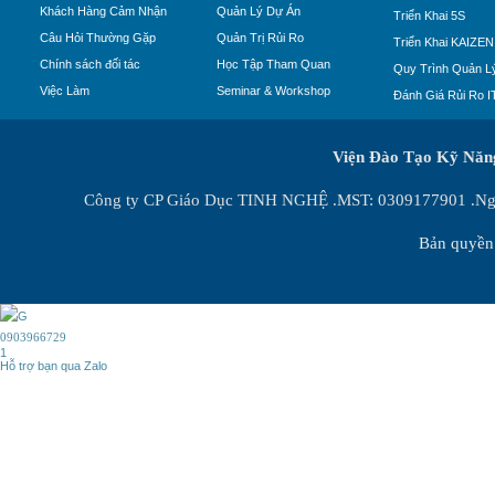
Khách Hàng Cảm Nhận
Quản Lý Dự Án
Triển Khai 5S
Câu Hỏi Thường Gặp
Quản Trị Rủi Ro
Triển Khai KAIZEN
Chính sách đối tác
Học Tập Tham Quan
Quy Trình Quản Lý
Việc Làm
Seminar & Workshop
Đánh Giá Rủi Ro I
Viện Đào Tạo Kỹ Nă
Công ty CP Giáo Dục TINH NGHỆ .MST: 0309177901 .Ngày
Bản quyền 
0903966729
1
Hỗ trợ bạn qua Zalo