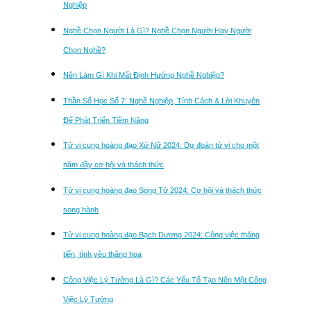
Nghiệp
Nghề Chọn Người Là Gì? Nghề Chọn Người Hay Người
Chọn Nghề?
Nên Làm Gì Khi Mất Định Hướng Nghề Nghiệp?
Thần Số Học Số 7: Nghề Nghiệp, Tính Cách & Lời Khuyên
Để Phát Triển Tiềm Năng
Tử vi cung hoàng đạo Xử Nữ 2024: Dự đoán tử vi cho một
năm đầy cơ hội và thách thức
Tử vi cung hoàng đạo Song Tử 2024: Cơ hội và thách thức
song hành
Tử vi cung hoàng đạo Bạch Dương 2024: Công việc thăng
tiến, tình yêu thăng hoa
Công Việc Lý Tưởng Là Gì? Các Yếu Tố Tạo Nên Một Công
Việc Lý Tưởng