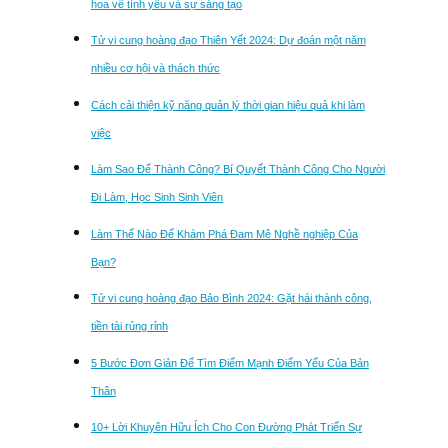
hoa về tình yêu và sự sáng tạo
Tử vi cung hoàng đạo Thiên Yết 2024: Dự đoán một năm
nhiều cơ hội và thách thức
Cách cải thiện kỹ năng quản lý thời gian hiệu quả khi làm
việc
Làm Sao Để Thành Công? Bí Quyết Thành Công Cho Người
Đi Làm, Học Sinh Sinh Viên
Làm Thế Nào Để Khám Phá Đam Mê Nghề nghiệp Của
Bạn?
Tử vi cung hoàng đạo Bảo Bình 2024: Gặt hái thành công,
tiền tài rủng rỉnh
5 Bước Đơn Giản Để Tìm Điểm Mạnh Điểm Yếu Của Bản
Thân
10+ Lời Khuyên Hữu Ích Cho Con Đường Phát Triển Sự