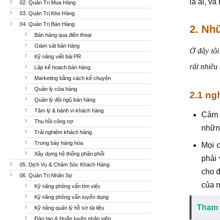
là ai, và
02. Quản Trị Mua Hàng
03. Quản Trị Kho Hàng
04. Quản Trị Bán Hàng
2. Nhữ
Bán hàng qua điện thoại
Giám sát bán hàng
Ở đây tôi
Kỹ năng viết bài PR
rất nhiều
Lập kế hoạch bán hàng
Marketing bằng cách kể chuyện
Quản lý cửa hàng
2.1 ng
Quản lý đội ngũ bán hàng
Tâm lý & hành vi khách hàng
Cảm x
Thu hồi công nợ
những
Trải nghiệm khách hàng
Trưng bày hàng hóa
Mọi c
Xây dựng hệ thống phân phối
phải 
05. Dịch Vụ & Chăm Sóc Khách Hàng
cho đ
06. Quản Trị Nhân Sự
của n
Kỹ năng phỏng vấn tìm việc
Kỹ năng phỏng vấn tuyển dụng
Tham 
Kỹ năng quản lý hồ sơ tài liệu
Đào tạo & Huấn luyện nhân viên