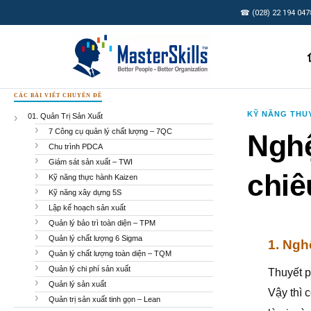
☎ (028) 22 194 047
CÁC BÀI VIẾT CHUYÊN ĐỀ
KỸ NĂNG THU
01. Quản Trị Sản Xuất
7 Công cụ quản lý chất lượng – 7QC
Nghệ
Chu trình PDCA
Giám sát sản xuất – TWI
chiê
Kỹ năng thực hành Kaizen
Kỹ năng xây dựng 5S
Lập kế hoạch sản xuất
Quản lý bảo trì toàn diện – TPM
Quản lý chất lượng 6 Sigma
1. Ngh
Quản lý chất lượng toàn diện – TQM
Quản lý chi phí sản xuất
Thuyết p
Quản lý sản xuất
Vậy thì 
Quản trị sản xuất tinh gọn – Lean