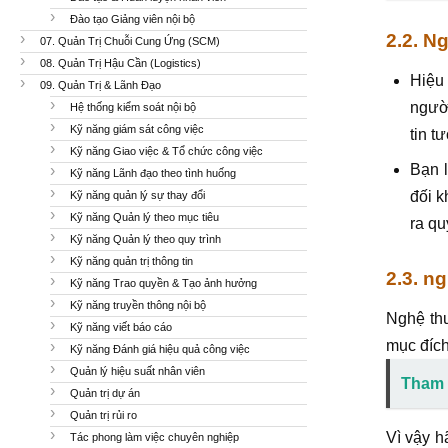
Đào tạo Giảng viên nội bộ
2.2. N
07. Quản Trị Chuỗi Cung Ứng (SCM)
08. Quản Trị Hậu Cần (Logistics)
Hiệu 
09. Quản Trị & Lãnh Đạo
người
Hệ thống kiểm soát nội bộ
Kỹ năng giám sát công việc
tin t
Kỹ năng Giao việc & Tổ chức công việc
Bạn l
Kỹ năng Lãnh đạo theo tình huống
đối k
Kỹ năng quản lý sự thay đổi
Kỹ năng Quản lý theo mục tiêu
ra qu
Kỹ năng Quản lý theo quy trình
Kỹ năng quản trị thông tin
2.3. n
Kỹ năng Trao quyền & Tạo ảnh hưởng
Kỹ năng truyền thông nội bộ
Nghệ thu
Kỹ năng viết báo cáo
mục đích
Kỹ năng Đánh giá hiệu quả công việc
Quản lý hiệu suất nhân viên
Tham 
Quản trị dự án
Quản trị rủi ro
Vì vậy h
Tác phong làm việc chuyên nghiệp