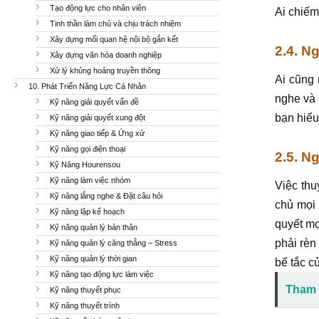
Tạo động lực cho nhân viên
Ai chiếm
Tinh thần làm chủ và chịu trách nhiệm
Xây dựng mối quan hệ nội bộ gắn kết
2.4. N
Xây dựng văn hóa doanh nghiệp
Xử lý khủng hoảng truyền thông
Ai cũng 
10. Phát Triển Năng Lực Cá Nhân
nghe và 
Kỹ năng giải quyết vấn đề
bạn hiểu
Kỹ năng giải quyết xung đột
Kỹ năng giao tiếp & Ứng xử
Kỹ năng gọi điện thoại
2.5. N
Kỹ Năng Hourensou
Kỹ năng làm việc nhóm
Việc thu
Kỹ năng lắng nghe & Đặt câu hỏi
chủ mọi 
Kỹ năng lập kế hoạch
quyết mọ
Kỹ năng quản lý bản thân
phải rèn
Kỹ năng quản lý căng thẳng – Stress
Kỹ năng quản lý thời gian
bế tắc c
Kỹ năng tạo động lực làm việc
Tham 
Kỹ năng thuyết phục
Kỹ năng thuyết trình