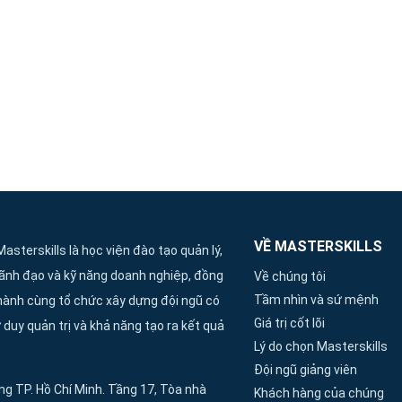
VỀ MASTERSKILLS
Masterskills là học viện đào tạo quản lý,
lãnh đạo và kỹ năng doanh nghiệp, đồng
Về chúng tôi
Tầm nhìn và sứ mệnh
hành cùng tổ chức xây dựng đội ngũ có
Giá trị cốt lõi
 duy quản trị và khả năng tạo ra kết quả
Lý do chọn Masterskills
Đội ngũ giảng viên
g TP. Hồ Chí Minh. Tầng 17, Tòa nhà
Khách hàng của chúng