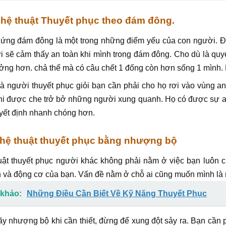
ghệ thuật Thuyết phục theo đám đông.
ứng đám đông là một trong những điểm yếu của con người. Đặc
 sẽ cảm thấy an toàn khi mình trong đám đông. Cho dù là qu
ưởng hơn. chả thế mà có câu chết 1 đống còn hơn sống 1 mình. R
à người thuyết phục giỏi bạn cần phải cho họ rơi vào vùng an
hi được che trở bở những người xung quanh. Họ có được sự an t
yết định nhanh chóng hơn.
ghệ thuật thuyết phục bằng nhượng bộ
ật thuyết phục người khác không phải nằm ở việc bạn luôn c
 và động cơ của bạn. Vấn đề nằm ở chỗ ai cũng muốn mình là 
khảo:
Những Điều Cần Biết Về Kỹ Năng Thuyết Phục
ãy nhượng bộ khi cần thiết, đừng để xung đột sảy ra. Bạn cần p