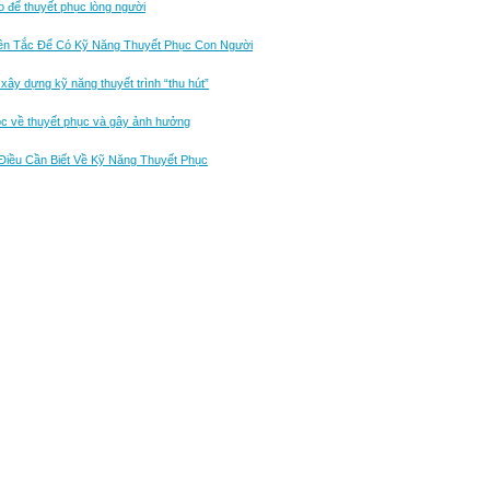
 để thuyết phục lòng người
ên Tắc Để Có Kỹ Năng Thuyết Phục Con Người
xây dựng kỹ năng thuyết trình “thu hút”
ọc về thuyết phục và gây ảnh hưởng
iều Cần Biết Về Kỹ Năng Thuyết Phục