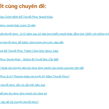
iết cùng chuyên đề:
 Vào Chính Mình Để Thuyết Phục Người Khác
phục người khác trong 10 giây
uật thuyết phục: 12 kĩ năng sau sẽ giúp bạn khiến người khác đồng tình 100% với những gì b
ng thuyết phục để thành công trong mọi cuộc giao tiếp
ăng Để Thuyết Phục Thành Công Như Steve Jobs
Phục Người Khác - Những Bí Quyết Bạn Cần Biết
 thuật nói chuyện giúp thu phục lòng người của người xưa bạn nên biết
Phục là gì? Phương pháp rèn luyện Kỹ Năng Thuyết Phục?
 thuyết phục sếp và cấp trên hiệu quả
để bạn thu phục lòng người nơi công sở
 nào để nói chuyện thuyết phục?