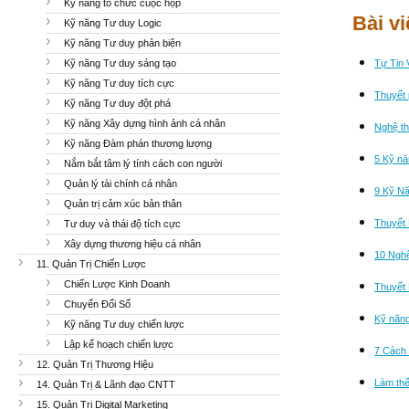
Kỹ năng tổ chức cuộc họp
Bài v
Kỹ năng Tư duy Logic
Kỹ năng Tư duy phản biện
Kỹ năng Tư duy sáng tạo
Tự Tin
Kỹ năng Tư duy tích cực
Thuyết 
Kỹ năng Tư duy đột phá
Kỹ năng Xây dựng hình ảnh cá nhân
Nghệ th
Kỹ năng Đàm phán thương lượng
5 Kỹ nă
Nắm bắt tâm lý tính cách con người
Quản lý tài chính cá nhân
9 Kỹ N
Quản trị cảm xúc bản thân
Thuyết 
Tư duy và thái độ tích cực
Xây dựng thương hiệu cá nhân
10 Nghệ
11. Quản Trị Chiến Lược
Chiến Lược Kinh Doanh
Thuyết 
Chuyển Đổi Số
Kỹ năng
Kỹ năng Tư duy chiến lược
Lập kế hoạch chiến lược
7 Cách 
12. Quản Trị Thương Hiệu
Làm thế
14. Quản Trị & Lãnh đạo CNTT
15. Quản Trị Digital Marketing