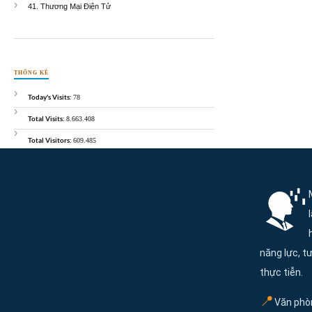
41. Thương Mại Điện Tử
THỐNG KÊ
Today's Visits:
78
Total Visits:
8.663.408
Total Visitors:
609.485
Thông tin và điều hướng cuối trang Masterskills
năng lực, tư
thực tiễn.
📍
Văn phòn