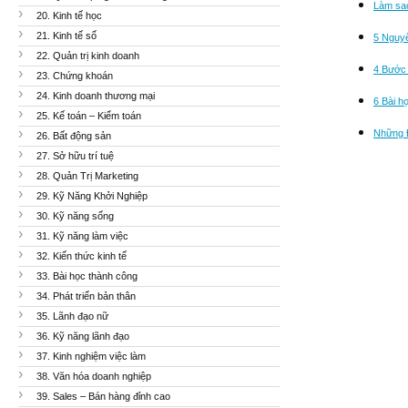
Làm sao
20. Kinh tế học
21. Kinh tế số
5 Nguy
22. Quản trị kinh doanh
4 Bước 
23. Chứng khoán
24. Kinh doanh thương mại
6 Bài h
25. Kế toán – Kiểm toán
Những Đ
26. Bất động sản
27. Sở hữu trí tuệ
28. Quản Trị Marketing
29. Kỹ Năng Khởi Nghiệp
30. Kỹ năng sống
31. Kỹ năng làm việc
32. Kiến thức kinh tế
33. Bài học thành công
34. Phát triển bản thân
35. Lãnh đạo nữ
36. Kỹ năng lãnh đạo
37. Kinh nghiệm việc làm
38. Văn hóa doanh nghiệp
39. Sales – Bán hàng đỉnh cao