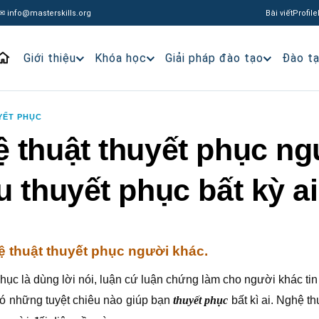
✉ info@masterskills.org
Bài viết
Profile
Giới thiệu
Khóa học
Giải pháp đào tạo
Đào t
YẾT PHỤC
 thuật thuyết phục ngư
u thuyết phục bất kỳ ai
ệ thuật thuyết phục người khác.
hục là dùng lời nói, luận cứ luận chứng làm cho người khác ti
có những tuyệt chiêu nào giúp bạn
thuyết phục
bất kì ai. Nghệ t