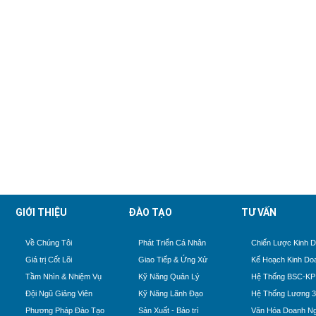
GIỚI THIỆU
ĐÀO TẠO
TƯ VẤN
Về Chúng Tôi
Phát Triển Cá Nhân
Chiến Lược Kinh 
Giá trị Cốt Lõi
Giao Tiếp & Ứng Xử
Kế Hoạch Kinh Do
Tầm Nhìn & Nhiệm Vụ
Kỹ Năng Quản Lý
Hệ Thống BSC-KP
Đội Ngũ Giảng Viên
Kỹ Năng Lãnh Đạo
Hệ Thống Lương 
Phương Pháp Đào Tạo
Sản Xuất - Bảo trì
Văn Hóa Doanh Ng