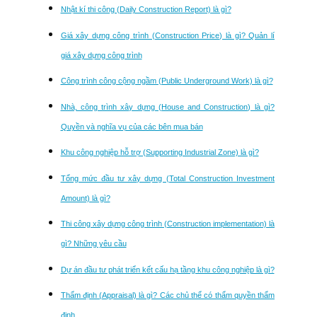
Nhật kí thi công (Daily Construction Report) là gì?
Giá xây dựng công trình (Construction Price) là gì? Quản lí
giá xây dựng công trình
Công trình công cộng ngầm (Public Underground Work) là gì?
Nhà, công trình xây dựng (House and Construction) là gì?
Quyền và nghĩa vụ của các bên mua bán
Khu công nghiệp hỗ trợ (Supporting Industrial Zone) là gì?
Tổng mức đầu tư xây dựng (Total Construction Investment
Amount) là gì?
Thi công xây dựng công trình (Construction implementation) là
gì? Những yêu cầu
Dự án đầu tư phát triển kết cấu hạ tầng khu công nghiệp là gì?
Thẩm định (Appraisal) là gì? Các chủ thể có thẩm quyền thẩm
định