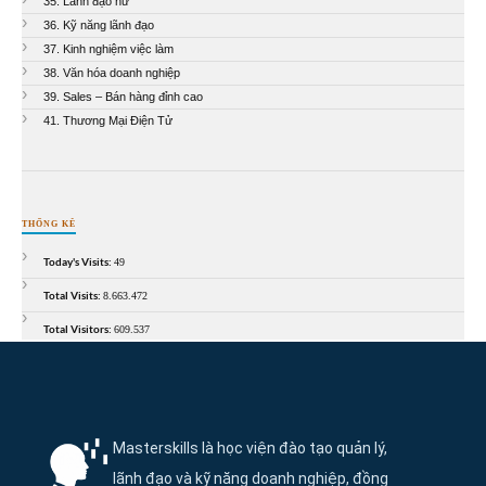
35. Lãnh đạo nữ
36. Kỹ năng lãnh đạo
37. Kinh nghiệm việc làm
38. Văn hóa doanh nghiệp
39. Sales – Bán hàng đỉnh cao
41. Thương Mại Điện Tử
THỐNG KÊ
Today's Visits:
49
Total Visits:
8.663.472
Total Visitors:
609.537
Thông tin và điều hướng cuối trang Maste
Masterskills là học viện đào tạo quản lý,
lãnh đạo và kỹ năng doanh nghiệp, đồng