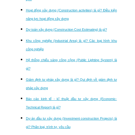
Hoạt động xây dựng (Construction activities) là gì? Điều kiện
năng lực hoạt động xây dựng
Dự toán xây dựng (Construction Cost Estimating) là gì?
Khu công nghiệp (Industrial Area) là gì? Các loại hình khu
công nghiệp
Hệ thống chiếu sáng công cộng (Public Lighting System) là
gì?
Giám định tư pháp xây dựng là gì? Qui định về giám định tư
pháp xây dựng
Báo cáo kinh tế - kĩ thuật đầu tư xây dựng (Economic-
Technical Report) là gì?
Dự án đầu tư xây dựng (Investment construction Projects) là
gì? Phân loại, trình tự, yêu cầu