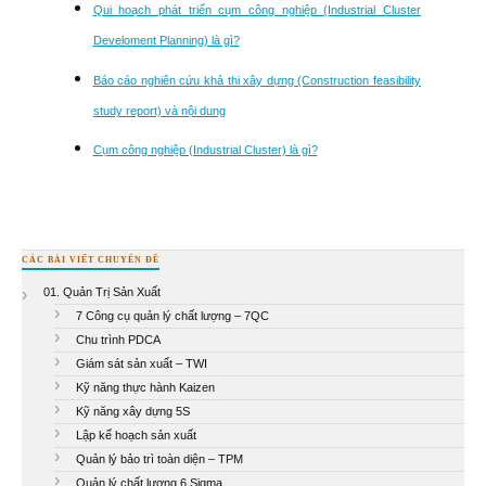
Qui hoạch phát triển cụm công nghiệp (Industrial Cluster
Develoment Planning) là gì?
Báo cáo nghiên cứu khả thi xây dựng (Construction feasibility
study report) và nội dung
Cụm công nghiệp (Industrial Cluster) là gì?
CÁC BÀI VIẾT CHUYÊN ĐỀ
01. Quản Trị Sản Xuất
7 Công cụ quản lý chất lượng – 7QC
Chu trình PDCA
Giám sát sản xuất – TWI
Kỹ năng thực hành Kaizen
Kỹ năng xây dựng 5S
Lập kế hoạch sản xuất
Quản lý bảo trì toàn diện – TPM
Quản lý chất lượng 6 Sigma