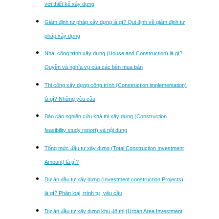
với thiết kế xây dựng
Giám định tư pháp xây dựng là gì? Qui định về giám định tư
pháp xây dựng
Nhà, công trình xây dựng (House and Construction) là gì?
Quyền và nghĩa vụ của các bên mua bán
Thi công xây dựng công trình (Construction implementation)
là gì? Những yêu cầu
Báo cáo nghiên cứu khả thi xây dựng (Construction
feasibility study report) và nội dung
Tổng mức đầu tư xây dựng (Total Construction Investment
Amount) là gì?
Dự án đầu tư xây dựng (Investment construction Projects)
là gì? Phân loại, trình tự, yêu cầu
Dự án đầu tư xây dựng khu đô thị (Urban Area Investment