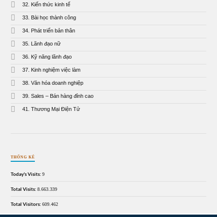
32. Kiến thức kinh tế
33. Bài học thành công
34. Phát triển bản thân
35. Lãnh đạo nữ
36. Kỹ năng lãnh đạo
37. Kinh nghiệm việc làm
38. Văn hóa doanh nghiệp
39. Sales – Bán hàng đỉnh cao
41. Thương Mại Điện Tử
THỐNG KÊ
Today's Visits:
9
Total Visits:
8.663.339
Total Visitors:
609.462