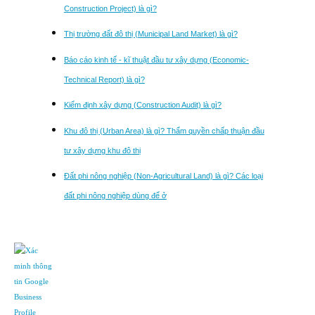
Construction Project) là gì?
Thị trường đất đô thị (Municipal Land Market) là gì?
Báo cáo kinh tế - kĩ thuật đầu tư xây dựng (Economic-
Technical Report) là gì?
Kiểm định xây dựng (Construction Audit) là gì?
Khu đô thị (Urban Area) là gì? Thẩm quyền chấp thuận đầu
tư xây dựng khu đô thị
Đất phi nông nghiệp (Non-Agricultural Land) là gì? Các loại
đất phi nông nghiệp dùng để ở