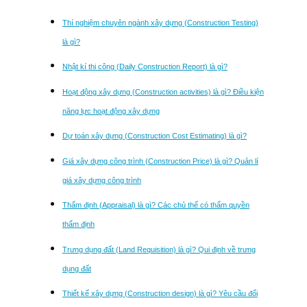
Thí nghiệm chuyên ngành xây dựng (Construction Testing)
là gì?
Nhật kí thi công (Daily Construction Report) là gì?
Hoạt động xây dựng (Construction activities) là gì? Điều kiện
năng lực hoạt động xây dựng
Dự toán xây dựng (Construction Cost Estimating) là gì?
Giá xây dựng công trình (Construction Price) là gì? Quản lí
giá xây dựng công trình
Thẩm định (Appraisal) là gì? Các chủ thể có thẩm quyền
thẩm định
Trưng dụng đất (Land Requisition) là gì? Qui định về trưng
dụng đất
Thiết kế xây dựng (Construction design) là gì? Yêu cầu đối