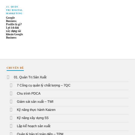
15. QUẢN
TRỊ DIGITAL
MARKETING
Google
Business
Profile là gì?
Lợi ích khi
xây dựng tài
khoản Google
Business
CHUYÊN ĐỀ
01. Quản Trị Sản Xuất
7 Công cụ quản lý chất lượng – 7QC
Chu trình PDCA
Giám sát sản xuất – TWI
Kỹ năng thực hành Kaizen
Kỹ năng xây dựng 5S
Lập kế hoạch sản xuất
Quản lý bảo trì toàn diện – TPM