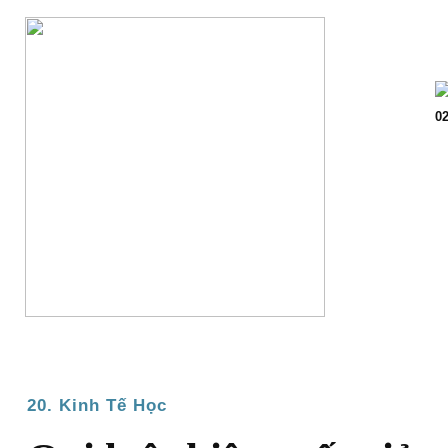
Trang chủ
Giớ
02
20. Kinh Tế Học