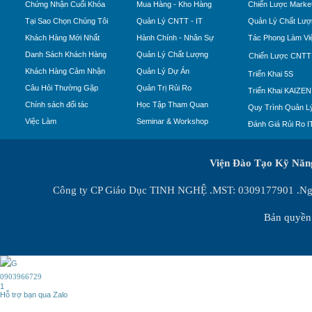
Chứng Nhận Cuối Khóa
Mua Hàng - Kho Hàng
Chiến Lược Market
Tại Sao Chọn Chúng Tôi
Quản Lý CNTT - IT
Quản Lý Chất Lượ
Khách Hàng Mới Nhất
Hành Chính - Nhân Sự
Tác Phong Làm Vi
Danh Sách Khách Hàng
Quản Lý Chất Lượng
Chiến Lược CNTT
Khách Hàng Cảm Nhận
Quản Lý Dự Án
Triển Khai 5S
Câu Hỏi Thường Gặp
Quản Trị Rủi Ro
Triển Khai KAIZEN
Chính sách đối tác
Học Tập Tham Quan
Quy Trình Quản Lý
Việc Làm
Seminar & Workshop
Đánh Giá Rủi Ro I
Viện Đào Tạo Kỹ Nă
Công ty CP Giáo Dục TINH NGHỆ .MST: 0309177901 .Ngày
Bản quyền 
0903966729
1
Hỗ trợ bạn qua Zalo