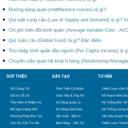
Đường bàng quan (Indifference curves) là gì?
Qui luật cung cầu (Law of Supply and Demand) là gì? X
Chi phí biến đổi bình quân (Average Variable Cost - AVC
Quĩ toàn cầu (Global Fund) là gì? Đặc điểm
Thu nhập bình quân đầu người (Per Capita Income) là g
Chuyên viên quan hệ khách hàng (Relationship Manager)
GIỚI THIỆU
ĐÀO TẠO
TƯ VẤN
Về Chúng Tôi
Phát Triển Cá Nhân
Chiến Lược Kinh 
Giá trị Cốt Lõi
Giao Tiếp & Ứng Xử
Kế Hoạch Kinh Do
Tầm Nhìn & Nhiệm Vụ
Kỹ Năng Quản Lý
Hệ Thống BSC-KP
Đội Ngũ Giảng Viên
Kỹ Năng Lãnh Đạo
Hệ Thống Lương 
Phương Pháp Đào Tạo
Sản Xuất - Bảo trì
Văn Hóa Doanh Ng
Gửi Yêu Cầu Tư Vấn
Bán Hàng - Tiếp Thị
Chiến Lược Thươn