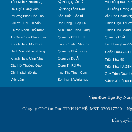
Tầm Nhìn & Nhiệm Vụ
Kỹ Năng Quản Lý
Hệ Thống BSC-KP
Đội Ngũ Giảng Viên
Kỹ Năng Lãnh Đạo
Hệ Thống Lương 
Phương Pháp Đào Tạo
Sản Xuất - Bảo trì
Văn Hóa Doanh Ng
Gửi Yêu Cầu Tư Vấn
Bán Hàng - Tiếp Thị
Chiến Lược Thươn
Chứng Nhận Cuối Khóa
Mua Hàng - Kho Hàng
Chiến Lược Market
Tại Sao Chọn Chúng Tôi
Quản Lý CNTT - IT
Quản Lý Chất Lượ
Khách Hàng Mới Nhất
Hành Chính - Nhân Sự
Tác Phong Làm Vi
Danh Sách Khách Hàng
Quản Lý Chất Lượng
Chiến Lược CNTT
Khách Hàng Cảm Nhận
Quản Lý Dự Án
Triển Khai 5S
Câu Hỏi Thường Gặp
Quản Trị Rủi Ro
Triển Khai KAIZEN
Chính sách đối tác
Học Tập Tham Quan
Quy Trình Quản Lý
Việc Làm
Seminar & Workshop
Đánh Giá Rủi Ro I
Viện Đào Tạo Kỹ Nă
Công ty CP Giáo Dục TINH NGHỆ .MST: 0309177901 .Ngày
Bản quyền 