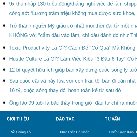
9x thu nhập 130 triệu đồng/tháng nghỉ việc để làm shipper
công sở: ‘Lương trăm triệu không mua được sức khoẻ, cu
Trở thành người Mỹ giàu có nhất mọi thời đại từ một nhâ
KHÔNG với "cắm đầu vào làm, chỉ đâu đánh đó như Thi
Toxic Productivity Là Gì? Cách Để “Cố Quá” Mà Không
Hustle Culture Là Gì? Làm Việc Kiểu “3 Đầu 6 Tay” C
12 bí quyết hữu ích giúp bạn xây dựng cuộc sống lý tư
Sau cuộc cãi vã nảy lửa với con trai, tôi bán đi căn nhà
16 tỷ, cuộc sống thay đổi hoàn toàn kể từ sau đó
Ông lão 99 tuổi là bậc thầy trong giới đầu tư chỉ ra muố
GIỚI THIỆU
ĐÀO TẠO
TƯ VẤN
Về Chúng Tôi
Phát Triển Cá Nhân
Chiến Lược Kinh 