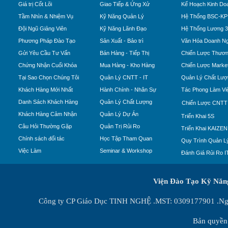
Giá trị Cốt Lõi
Giao Tiếp & Ứng Xử
Kế Hoạch Kinh Do
Tầm Nhìn & Nhiệm Vụ
Kỹ Năng Quản Lý
Hệ Thống BSC-KP
Đội Ngũ Giảng Viên
Kỹ Năng Lãnh Đạo
Hệ Thống Lương 
Phương Pháp Đào Tạo
Sản Xuất - Bảo trì
Văn Hóa Doanh Ng
Gửi Yêu Cầu Tư Vấn
Bán Hàng - Tiếp Thị
Chiến Lược Thươn
Chứng Nhận Cuối Khóa
Mua Hàng - Kho Hàng
Chiến Lược Market
Tại Sao Chọn Chúng Tôi
Quản Lý CNTT - IT
Quản Lý Chất Lượ
Khách Hàng Mới Nhất
Hành Chính - Nhân Sự
Tác Phong Làm Vi
Danh Sách Khách Hàng
Quản Lý Chất Lượng
Chiến Lược CNTT
Khách Hàng Cảm Nhận
Quản Lý Dự Án
Triển Khai 5S
Câu Hỏi Thường Gặp
Quản Trị Rủi Ro
Triển Khai KAIZEN
Chính sách đối tác
Học Tập Tham Quan
Quy Trình Quản Lý
Việc Làm
Seminar & Workshop
Đánh Giá Rủi Ro I
Viện Đào Tạo Kỹ Nă
Công ty CP Giáo Dục TINH NGHỆ .MST: 0309177901 .Ngày
Bản quyền 