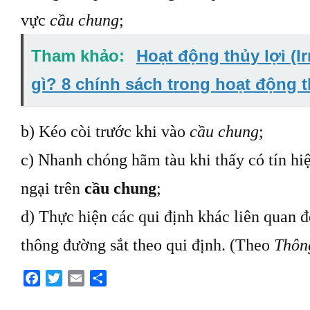
vực
cầu chung
;
Tham khảo:
Hoạt động thủy lợi (Irr
gì? 8 chính sách trong hoạt động t
b) Kéo còi trước khi vào
cầu chung
;
c) Nhanh chóng hãm tàu khi thấy có tín hi
ngại trên
cầu chung
;
d) Thực hiện các
qui
định khác liên quan đ
thông đường sắt theo
qui
định. (Theo
Thôn
Facebook
Twitter
Email
Share