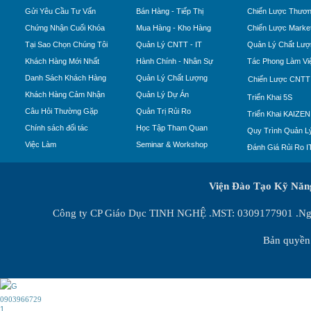
Gửi Yêu Cầu Tư Vấn
Bán Hàng - Tiếp Thị
Chiến Lược Thươn
Chứng Nhận Cuối Khóa
Mua Hàng - Kho Hàng
Chiến Lược Market
Tại Sao Chọn Chúng Tôi
Quản Lý CNTT - IT
Quản Lý Chất Lượ
Khách Hàng Mới Nhất
Hành Chính - Nhân Sự
Tác Phong Làm Vi
Danh Sách Khách Hàng
Quản Lý Chất Lượng
Chiến Lược CNTT
Khách Hàng Cảm Nhận
Quản Lý Dự Án
Triển Khai 5S
Câu Hỏi Thường Gặp
Quản Trị Rủi Ro
Triển Khai KAIZEN
Chính sách đối tác
Học Tập Tham Quan
Quy Trình Quản Lý
Việc Làm
Seminar & Workshop
Đánh Giá Rủi Ro I
Viện Đào Tạo Kỹ Nă
Công ty CP Giáo Dục TINH NGHỆ .MST: 0309177901 .Ngày
Bản quyền 
0903966729
1