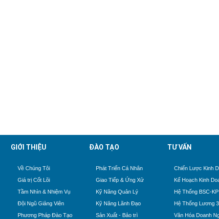
GIỚI THIỆU
ĐÀO TẠO
TƯ VẤN
Về Chúng Tôi
Phát Triển Cá Nhân
Chiến Lược Kinh 
Giá trị Cốt Lõi
Giao Tiếp & Ứng Xử
Kế Hoạch Kinh Do
Tầm Nhìn & Nhiệm Vụ
Kỹ Năng Quản Lý
Hệ Thống BSC-KP
Đội Ngũ Giảng Viên
Kỹ Năng Lãnh Đạo
Hệ Thống Lương 
Phương Pháp Đào Tạo
Sản Xuất - Bảo trì
Văn Hóa Doanh Ng