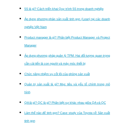
5S là gì? Cách triển khai Quy trình 5S trong doanh nghiệp
Áp dụng phương pháp sản xuất tinh gọn (Lean) tại các doanh
nghiệp Việt Nam
Product manager là gì? Phân biệt Product Manager và Project
Manager
Áp dụng phương pháp quản lý TPM: Hai đối tượng quan trọng
cần cải tiến là con người và máy móc thiết bị
Chức năng nhiệm vụ cốt lõi của phòng sản xuất
Quản trị sản xuất là gì? Mục tiêu và yếu tố chính trong mô
hình
QA là gì? QC là gì? Phân biệt sự khác nhau giữa QA và QC
Làm thế nào để tinh gọn? Case study của Toyota về Sản xuất
tinh gọn