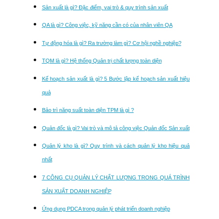
Sản xuất là gì? Đặc điểm, vai trò & quy trình sản xuất
QA là gì? Công việc, kỹ năng cần có của nhân viên QA
Tự động hóa là gì? Ra trường làm gì? Cơ hội nghề nghiệp?
TQM là gì? Hệ thống Quản trị chất lượng toàn diện
Kế hoạch sản xuất là gì? 5 Bước lập kế hoạch sản xuất hiệu
quả
Bảo trì năng suất toàn diện TPM là gì ?
Quản đốc là gì? Vai trò và mô tả công việc Quản đốc Sản xuất
Quản lý kho là gì? Quy trình và cách quản lý kho hiệu quả
nhất
7 CÔNG CỤ QUẢN LÝ CHẤT LƯỢNG TRONG QUÁ TRÌNH
SẢN XUẤT DOANH NGHIỆP
Ứng dụng PDCA trong quản lý phát triển doanh nghiệp​