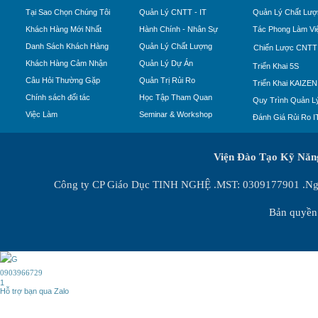
Tại Sao Chọn Chúng Tôi
Quản Lý CNTT - IT
Quản Lý Chất Lượ
Khách Hàng Mới Nhất
Hành Chính - Nhân Sự
Tác Phong Làm Vi
Danh Sách Khách Hàng
Quản Lý Chất Lượng
Chiến Lược CNTT
Khách Hàng Cảm Nhận
Quản Lý Dự Án
Triển Khai 5S
Câu Hỏi Thường Gặp
Quản Trị Rủi Ro
Triển Khai KAIZEN
Chính sách đối tác
Học Tập Tham Quan
Quy Trình Quản Lý
Việc Làm
Seminar & Workshop
Đánh Giá Rủi Ro I
Viện Đào Tạo Kỹ Nă
Công ty CP Giáo Dục TINH NGHỆ .MST: 0309177901 .Ngày
Bản quyền 
0903966729
1
Hỗ trợ bạn qua Zalo