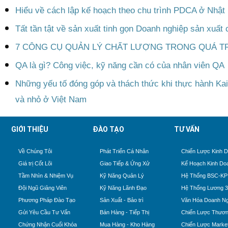
Hiểu về cách lập kế hoạch theo chu trình PDCA ở Nhật
Tất tần tật về sản xuất tinh gọn Doanh nghiệp sản xuất 
7 CÔNG CỤ QUẢN LÝ CHẤT LƯỢNG TRONG QUÁ T
QA là gì? Công việc, kỹ năng cần có của nhân viên QA
Những yếu tố đóng góp và thách thức khi thực hành Ka
và nhỏ ở Việt Nam
GIỚI THIỆU
ĐÀO TẠO
TƯ VẤN
Về Chúng Tôi
Phát Triển Cá Nhân
Chiến Lược Kinh 
Giá trị Cốt Lõi
Giao Tiếp & Ứng Xử
Kế Hoạch Kinh Do
Tầm Nhìn & Nhiệm Vụ
Kỹ Năng Quản Lý
Hệ Thống BSC-KP
Đội Ngũ Giảng Viên
Kỹ Năng Lãnh Đạo
Hệ Thống Lương 
Phương Pháp Đào Tạo
Sản Xuất - Bảo trì
Văn Hóa Doanh Ng
Gửi Yêu Cầu Tư Vấn
Bán Hàng - Tiếp Thị
Chiến Lược Thươn
Chứng Nhận Cuối Khóa
Mua Hàng - Kho Hàng
Chiến Lược Market