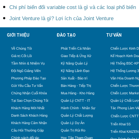
Chi phí biến đổi variable cost là gì và các loại phổ biến
Joint Venture là gì? Lợi ích của Joint Venture
GIỚI THIỆU
ĐÀO TẠO
TƯ VẤN
Về Chúng Tôi
Phát Triển Cá Nhân
Chiến Lược Kinh 
Giá trị Cốt Lõi
Giao Tiếp & Ứng Xử
Kế Hoạch Kinh Do
Tầm Nhìn & Nhiệm Vụ
Kỹ Năng Quản Lý
Hệ Thống BSC-KP
Đội Ngũ Giảng Viên
Kỹ Năng Lãnh Đạo
Hệ Thống Lương 
Phương Pháp Đào Tạo
Sản Xuất - Bảo trì
Văn Hóa Doanh Ng
Gửi Yêu Cầu Tư Vấn
Bán Hàng - Tiếp Thị
Chiến Lược Thươn
Chứng Nhận Cuối Khóa
Mua Hàng - Kho Hàng
Chiến Lược Market
Tại Sao Chọn Chúng Tôi
Quản Lý CNTT - IT
Quản Lý Chất Lượ
Khách Hàng Mới Nhất
Hành Chính - Nhân Sự
Tác Phong Làm Vi
Danh Sách Khách Hàng
Quản Lý Chất Lượng
Chiến Lược CNTT
Khách Hàng Cảm Nhận
Quản Lý Dự Án
Triển Khai 5S
Câu Hỏi Thường Gặp
Quản Trị Rủi Ro
Triển Khai KAIZEN
Chính sách đối tác
Học Tập Tham Quan
Quy Trình Quản Lý