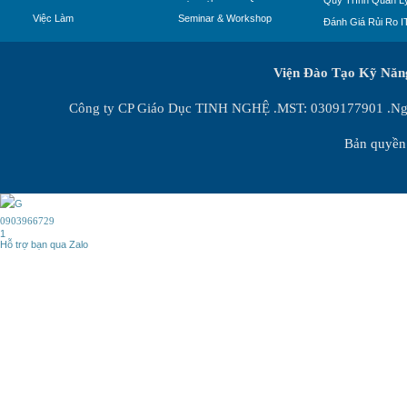
Việc Làm
Seminar & Workshop
Đánh Giá Rủi Ro I
Viện Đào Tạo Kỹ Nă
Công ty CP Giáo Dục TINH NGHỆ .MST: 0309177901 .Ngày
Bản quyền 
0903966729
1
Hỗ trợ bạn qua Zalo