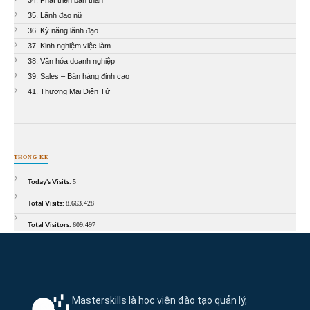
34. Phát triển bản thân
35. Lãnh đạo nữ
36. Kỹ năng lãnh đạo
37. Kinh nghiệm việc làm
38. Văn hóa doanh nghiệp
39. Sales – Bán hàng đỉnh cao
41. Thương Mại Điện Tử
THỐNG KÊ
Today's Visits:
5
Total Visits:
8.663.428
Total Visitors:
609.497
Thông tin và điều hướng cuối trang Maste
Masterskills là học viện đào tạo quản lý,