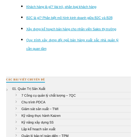
Khách hàng là gì? Vai trò, phân loại khách hàng
B2C là gì? Phân biệt mô hình kinh doanh giữa B2C và B2B
Xây dựng kế hoạch bán hàng cho nhân viên Sales thị trường
Quy trình xây dựng đội ngũ bán hàng xuất sắc nhà quản lý
cần quan tâm
CÁC BÀI VIẾT CHUYÊN ĐỀ
01. Quản Trị Sản Xuất
7 Công cụ quản lý chất lượng – 7QC
Chu trình PDCA
Giám sát sản xuất – TWI
Kỹ năng thực hành Kaizen
Kỹ năng xây dựng 5S
Lập kế hoạch sản xuất
Quản lý bảo trì toàn diện – TPM