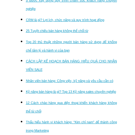
5 Bước xây dựng quy trình chăm sóc khách hàng chuyên
nghiệp
CRM là gì? Lợi ích, chức năng và quy trình hoạt động
25 Tuyệt chiêu bán hàng không thể chối từ
Top 20 thủ thuật những người bán hàng sử dụng để khống
chế tâm lý và hành vi của bạn
CÁCH LẬP KẾ HOẠCH BÁN HÀNG HIỆU QUẢ CHO NHÂN
VIÊN SALE
Nhân viên bán hàng: Công việc, kỹ năng và yêu cầu cần có
Kỹ năng bán hàng là gì? Top 13 Kỹ năng sales chuyên nghiệp
12 Cách chào hàng qua điện thoại khiến khách hàng không
thể từ chối
Thấu hiểu hành vi khách hàng: “Kim chỉ nam” để thành công
trong Marketing